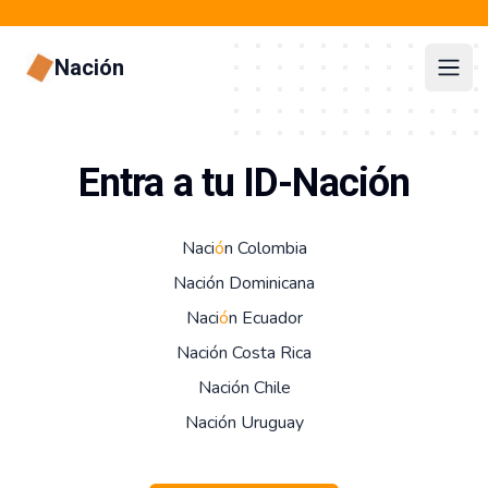
Nación
Open
Entra a tu ID-Nación
Naci
ó
n Colombia
Nación Dominicana
Naci
ó
n Ecuador
Nación Costa Rica
Nación Chile
Nación Uruguay