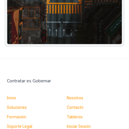
Contratar es Gobernar
Inicio
Nosotros
Soluciones
Contacto
Formación
Tableros
Soporte Legal
Iniciar Sesión